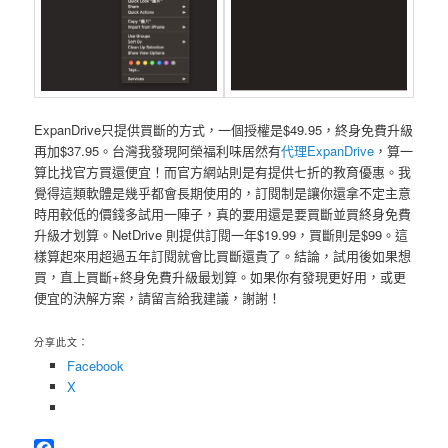
ExpanDrive只提供買斷的方式，一個授權是$49.95，終身免費升級
再加$37.95。台灣我發現阿榮福利味居然有
代理ExpanDrive
，算一
算比找官方買還便宜！而官方網站則是有提供七折的教育優惠。我
覺得這類軟體是幾乎都會長期使用的，訂閱制是讓你還拿不定主意
時用較低的價錢多試用一陣子，真的要用還是要買斷並買終身免費
升級才划算。NetDrive 則提供訂閱一年$19.99，買斷則是$99。這
樣算起來用超過五年訂閱就會比買斷還貴了。結論，試用後如果想
買，直上買斷+終身免費升級最划算。如果你有發現更好用，或更
便宜的決解方案，請留言給我建議，謝謝！
分享此文：
Facebook
X