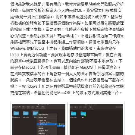
個功能對我來說是非常有用的。我常常需要用Matlab等軟體來分析
數據，每個要分析的檔案大小大約是數Mb。我會需要用程式批次
處理(幾十到上百個檔案)，而如果該檔案還沒被下載下來，整個分
析數據的流程會被下載檔案這個動作拖慢。如果可以事先將要處理
的檔案下載至本機，當要開始工作時就不會被下載檔案這件事搞的
心情很差。雖然我很少剪片或處理相片，不過我相信這類工作如果
能將檔案事先下載至本機都能讓工作更順暢。這個功能目前只在
Windows 跟MacOS 上才有，我問過他們的客服，未來也會在
Linux上實現這個功能。要實現本地存取也是非常簡單，就在右鍵
的選單中就能直接操作，也可以反向操作(選擇不要本地存取)。下
面是在MacOS 上的操作畫面，這功能在MacOS 上是最漂亮的，
在資料夾或檔案的右下角會有一個大大的圖示告訴你這檔案目前的
狀態。一朵雲表示檔案在雲端，一個綠色勾勾代表檔案被下載在本
機了。Windows上則要在右鍵選單中確認檔案目前的狀態是在本機
或是在雲端，希望他們能把MacOS 上的顯示方式搬到其他平台。