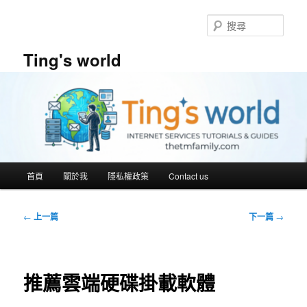
跳
至
搜
主
尋
要
Ting's world
內
容
主
首頁
關於我
隱私權政策
Contact us
要
選
單
文
←
上一篇
下一篇
→
章
導
覽
推薦雲端硬碟掛載軟體