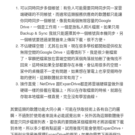
可以同時同步多個帳號：有些人可能需要同時同步同一家雲
端硬碟的不同帳號，而通常這類服務供應商的軟體都只能讓
你同時同步一個帳號，像我有兩個無限容量的Google
Drive，一個是工作用，一個是放私人照片檔案。如果只用
Backup & Sync 我就只能選擇其中一個帳號與本機同步，另
一個帳號要透過瀏覽器來上傳與下載，很不方便。
不佔硬碟空間：尤其在台灣，現在很多學校都開始提供校友
無限空間的Google Drive，這種情形下，我是很少刪檔案
了，寧願把檔案放在雲端空間的某個角落就怕刪了後悔找不
回來，這時候如果全部都要存在本機，會佔用很多的空間。
家中的桌機還不一定有問題，如果想在筆電上也享受隨時存
取的便利，這類軟體就非常有用了。
操作直覺：NetDrive 跟ExpanDrive都是將雲端硬碟當做外接
硬碟一樣的掛載在電腦上，所以在存取檔案的時候，就跟在
存取本地檔案一樣直覺，完全沒有學習曲線。
其實這類的軟體功能大同小異，可能在快取技術上各有自己的邏
輯，不過對於使用者來說未必能感覺出來。另外因為這類軟體幾乎
都是只同步檔案列表，當你真的要開啟某個檔案時才將該檔案下載
到本地，所以多少都有點延遲。試用後我可能會使用ExpanDrive，
下面列出我最後選擇ExpanDrive的原因，如果你需要下面兩個功